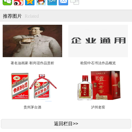
Related
推荐图片
著名油画家·靳尚谊作品赏析
欧阳中石书法作品概览
贵州茅台酒
泸州老窖
返回栏目>>