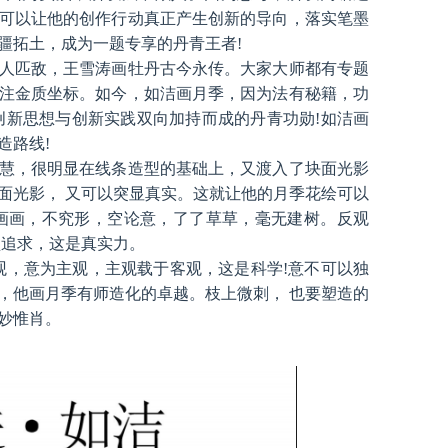
可以让他的创作行动真正产生创新的导向，落实笔墨
疆拓土，成为一题专享的丹青王者!
人匹敌，王雪涛画牡丹古今永传。大家大师都有专题
注金质坐标。如今，如洁画月季，因为法有秘籍，功
创新思想与创新实践双向加持而成的丹青功勋!如洁画
造路线!
慧，很明显在线条造型的基础上，又渡入了块面光影
面光影， 又可以突显真实。这就让他的月季花绘可以
画画，不究形，空论意，了了草草，毫无建树。反观
型追求，这是真实力。
观，意为主观，主观载于客观，这是科学!意不可以独
，他画月季有师造化的卓越。枝上微刺， 也要塑造的
妙惟肖。