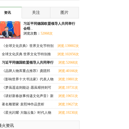
共同举行会晤
关注
图片
资讯
习近平同德国欧盟领导人共同举行
会晤
...
浏览次数：
52068次
《全球文化庆典》世界文化节特别
浏览:139002次
推荐艺术家·张
全球文化庆典 世界文化节特别推
浏览:102056次
荐艺术家·刘满闪
习近平同德国欧盟领导人共同举行
浏览:52068次
会晤
《品牌人物库重点推荐》龚团邦
浏览:40166次
《影响世界十大书法家》代表人物
浏览:19801次
·杨翰儒特别报
《梦虽遥追则能达·愿虽艰持则可
浏览:19731次
圆》艺术家·王
《讲好新春故事传递文化声音》新
浏览:19651次
春代表人物·唐
著名雕塑家·袁熙坤作品赏析
浏览:19627次
《星光闪耀·大咖云集》时代人物
浏览:19230次
马西美
最火资讯